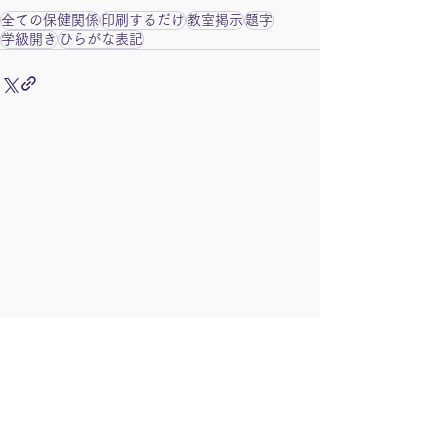
全ての保健関係
印刷するだけ
教室掲示
題字
学級開き
ひらがな表記