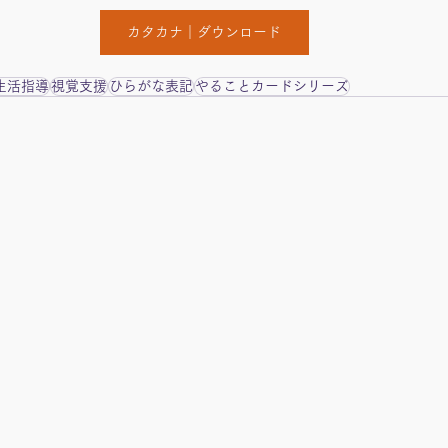
カタカナ｜ダウンロード
生活指導
視覚支援
ひらがな表記
やることカードシリーズ