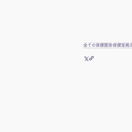
全ての保健関係
保健室掲