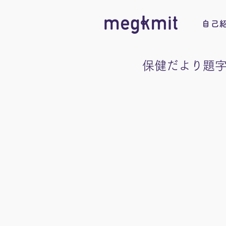
自己
保健だより題字