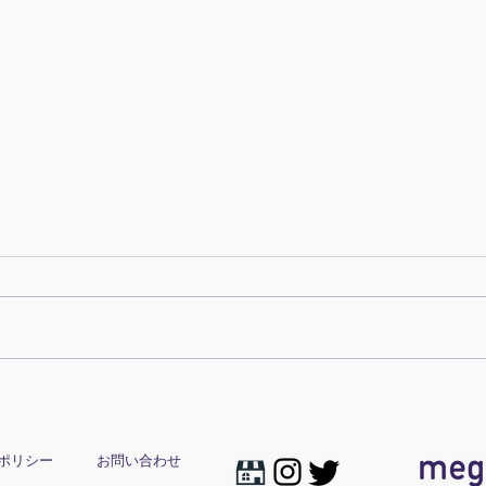
長〜
入学おめでとう_総ひらがな
版
ポリシー
お問い合わせ