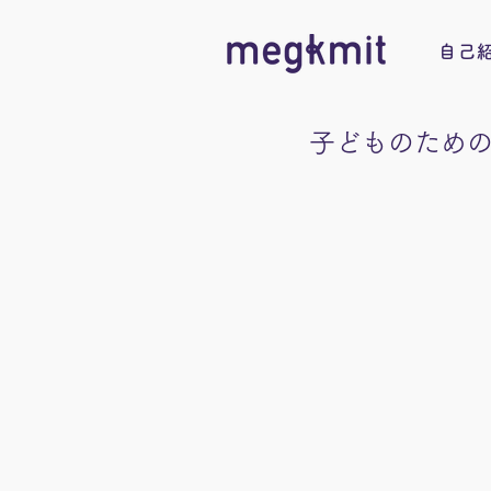
自己
子どものため