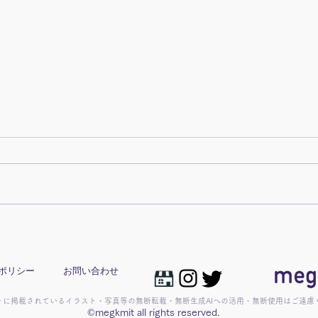
長〜
入学おめでとう_総ひらがな
版
ポリシー
お問い合わせ
トに掲載されているイラスト・写真等の無断転載・無断生成AIへの活用・無断使用はご遠慮
©megkmit all rights reserved.