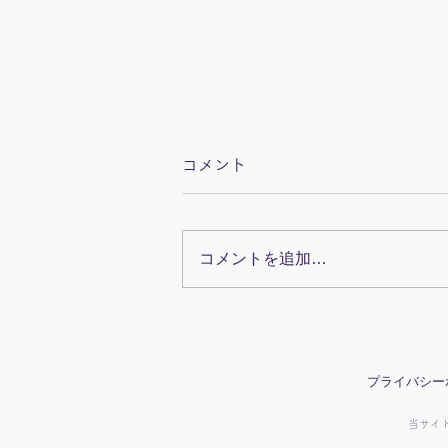
コメント
コメントを追加…
眼科検診で下瞼を下げる様子
プライバシー
当サイ