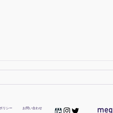
おた
入学おめでとう_総ひらがな
版
ポリシー
お問い合わせ