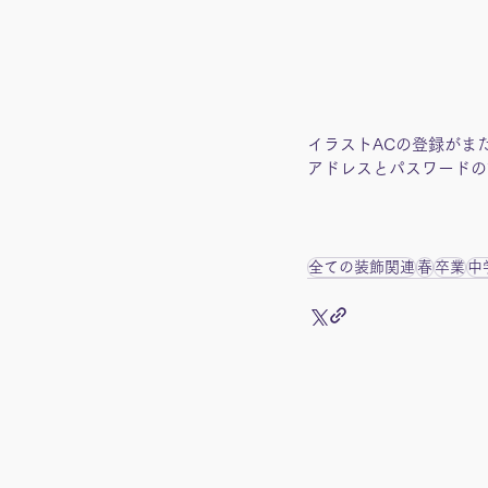
イラストACの登録がま
アドレスとパスワードの
全ての装飾関連
春
卒業
中