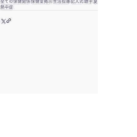
全ての保健関係
保健室掲示
生活指導
記入式
題字
夏
熱中症