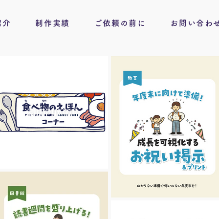
紹介
制作実績
ご依頼の前に
お問い合わ
食べ物の絵本コーナー
の看板